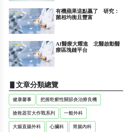
有機蘋果這點贏了 研究：
菌相均衡且豐富
AI醫療大耀進 北醫啟動醫
療區塊鏈平台
▋文章分類總覽
健康馨事
把握乾癬性關節炎治療良機
搶救器官大作戰系列
一般外科
大腸直腸外科
心臟科
胃腸內科