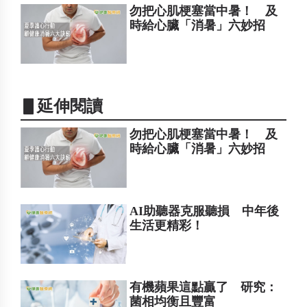
勿把心肌梗塞當中暑！ 及
時給心臟「消暑」六妙招
▋延伸閱讀
勿把心肌梗塞當中暑！ 及
時給心臟「消暑」六妙招
AI助聽器克服聽損 中年後
生活更精彩！
有機蘋果這點贏了 研究：
菌相均衡且豐富