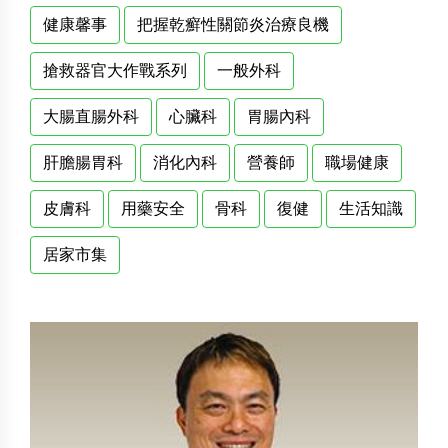
健康馨事
把握乾癬性關節炎治療良機
搶救器官大作戰系列
一般外科
大腸直腸外科
心臟科
胃腸內科
肝膽腸胃科
消化內科
營養師
職場健康
皮膚科
用藥安全
骨科
復健
生活知識
居家市集