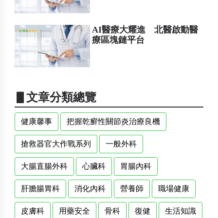
AI醫療大耀進 北醫啟動醫
療區塊鏈平台
▋文章分類總覽
健康馨事
把握乾癬性關節炎治療良機
搶救器官大作戰系列
一般外科
大腸直腸外科
心臟科
胃腸內科
肝膽腸胃科
消化內科
營養師
職場健康
皮膚科
用藥安全
骨科
復健
生活知識