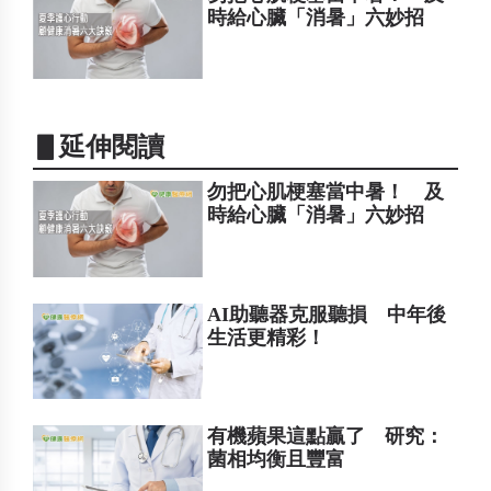
時給心臟「消暑」六妙招
▋延伸閱讀
勿把心肌梗塞當中暑！ 及
時給心臟「消暑」六妙招
AI助聽器克服聽損 中年後
生活更精彩！
有機蘋果這點贏了 研究：
菌相均衡且豐富