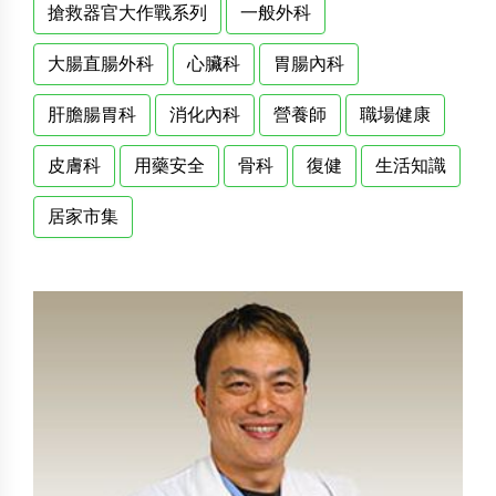
搶救器官大作戰系列
一般外科
大腸直腸外科
心臟科
胃腸內科
肝膽腸胃科
消化內科
營養師
職場健康
皮膚科
用藥安全
骨科
復健
生活知識
居家市集