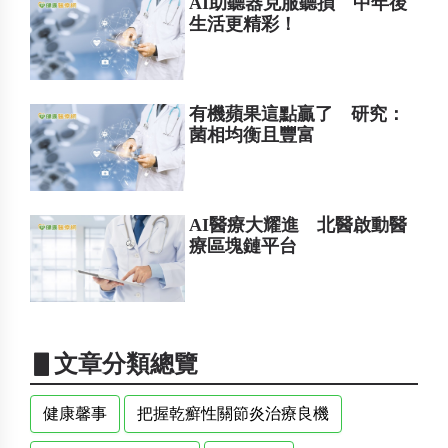
AI助聽器克服聽損 中年後
生活更精彩！
有機蘋果這點贏了 研究：
菌相均衡且豐富
AI醫療大耀進 北醫啟動醫
療區塊鏈平台
▋文章分類總覽
健康馨事
把握乾癬性關節炎治療良機