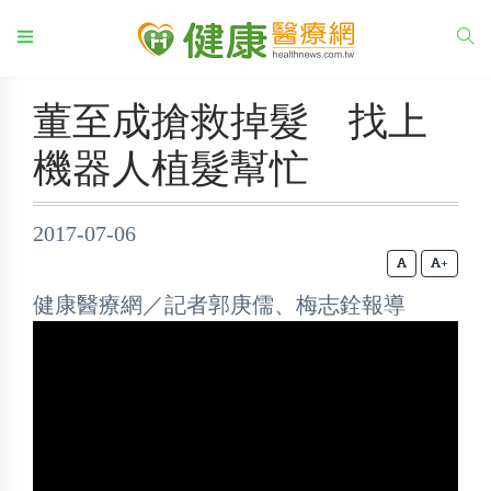
董至成搶救掉髮 找上
機器人植髮幫忙
2017-07-06
+
健康醫療網／記者郭庚儒、梅志銓報導