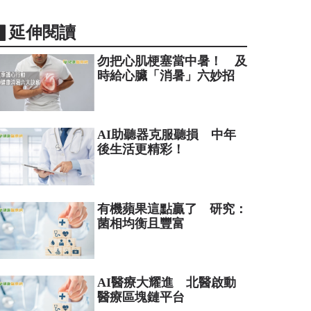
▋延伸閱讀
勿把心肌梗塞當中暑！ 及
時給心臟「消暑」六妙招
AI助聽器克服聽損 中年
後生活更精彩！
有機蘋果這點贏了 研究：
菌相均衡且豐富
AI醫療大耀進 北醫啟動
醫療區塊鏈平台