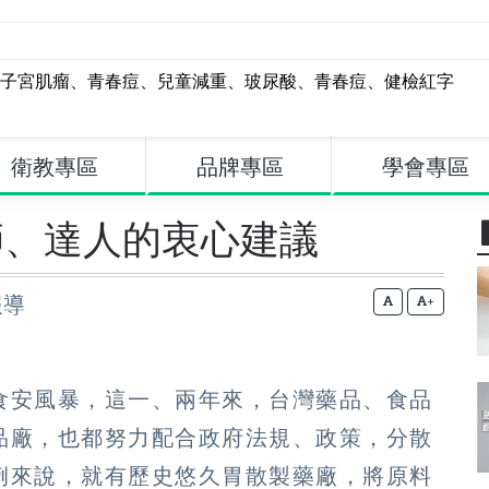
子宮肌瘤
、
青春痘
、
兒童減重
、
玻尿酸
、
青春痘
、
健檢紅字
衛教專區
品牌專區
學會專區
師、達人的衷心建議
報導
+
食安風暴，這一、兩年來，台灣藥品、食品
品廠，也都努力配合政府法規、政策，分散
例來說，就有歷史悠久胃散製藥廠，將原料