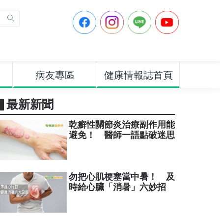
病友專區
健康情報誌首頁
▋最新新聞
乾癬性關節炎治療副作用能
避免！ 醫師一語點破迷思
勿把心肌梗塞當中暑！ 及
時給心臟「消暑」六妙招