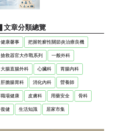
▋文章分類總覽
健康馨事
把握乾癬性關節炎治療良機
搶救器官大作戰系列
一般外科
大腸直腸外科
心臟科
胃腸內科
肝膽腸胃科
消化內科
營養師
職場健康
皮膚科
用藥安全
骨科
復健
生活知識
居家市集