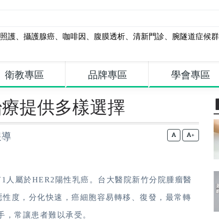
照護
、
攝護腺癌
、
咖啡因
、
腹膜透析
、
清新門診
、
腕隧道症候群
衛教專區
品牌專區
學會專區
治療提供多樣選擇
報導
+
1人屬於HER2陽性乳癌。台大醫院新竹分院腫瘤醫
高惡性度，分化快速，癌細胞容易轉移、復發，最常轉
手，常讓患者難以承受。