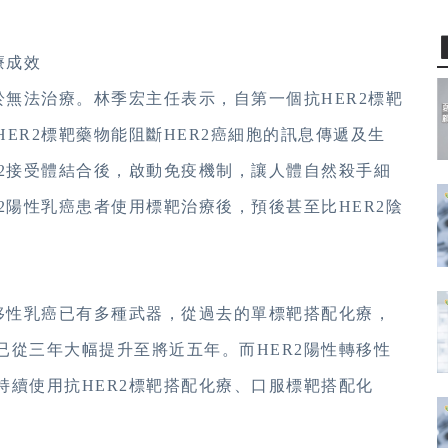
療成效
於無法治療。林季宏主任表示，自第一個抗HER2標靶
ER2標靶藥物能阻斷HER2癌細胞的訊息傳遞及生
R2接受體結合後，啟動免疫機制，讓人體自然殺手細
2陽性乳癌患者使用標靶治療後，預後甚至比HER2陰
轉移性乳癌已有多種武器，從過去的單標靶搭配化療，
已從三年大幅提升至將近五年。而HER2陽性轉移性
持續使用抗HER2標靶搭配化療、口服標靶搭配化