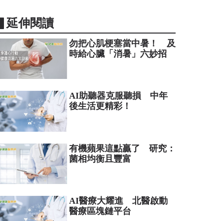
▋延伸閱讀
勿把心肌梗塞當中暑！ 及
時給心臟「消暑」六妙招
AI助聽器克服聽損 中年
後生活更精彩！
有機蘋果這點贏了 研究：
菌相均衡且豐富
AI醫療大耀進 北醫啟動
醫療區塊鏈平台