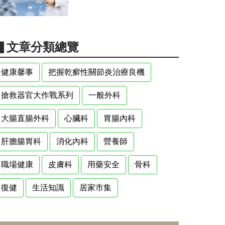
▋文章分類總覽
健康馨事
把握乾癬性關節炎治療良機
搶救器官大作戰系列
一般外科
大腸直腸外科
心臟科
胃腸內科
肝膽腸胃科
消化內科
營養師
職場健康
皮膚科
用藥安全
骨科
復健
生活知識
居家市集