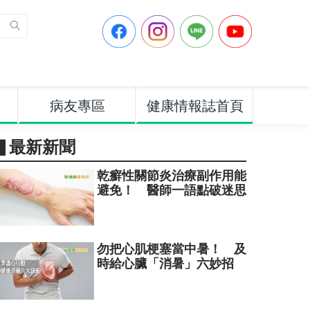
病友專區
健康情報誌首頁
▋最新新聞
乾癬性關節炎治療副作用能
避免！ 醫師一語點破迷思
勿把心肌梗塞當中暑！ 及
時給心臟「消暑」六妙招