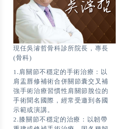
現任吳濬哲骨科診所院長，專長
(骨科)
1.肩關節不穩定的手術治療：以
肩盂唇修補術合併關節囊交叉補
強手術治療習慣性肩關節脫位的
手術聞名國際，經常受邀到各國
示範或演講。
2.膝關節不穩定的治療：以韌帶
重建或修補手術治療，因各種韌