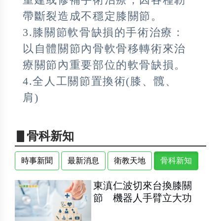
帶斷裂造成不穩定膝關節。
3.膝關節軟骨缺損的手術治療：
以自體關節內骨軟骨移轉術來治
療關節內重要部位的軟骨缺損。
4.全人工關節置換術(膝、髖、
肩)
▋骨科新知
時事新聞
最新消息
衛教天地
骨科新知
東滇仁波切來台換膝關
節 機器人手臂立大功