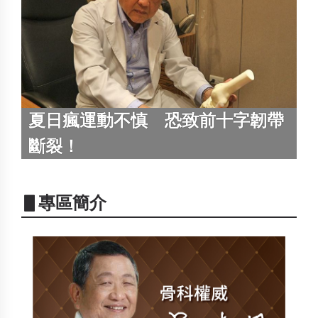
夏日瘋運動不慎 恐致前十字韌帶
斷裂！
▋專區簡介