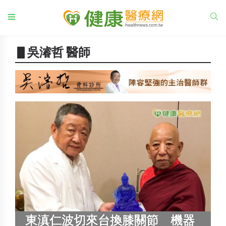
▋吳濬哲 醫師
東滇仁波切來台換膝關節 機器