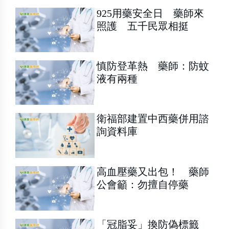
925用藥安全日 藥師來
照護 五千民眾相挺
慎防登革熱 藥師：防蚊
液有兩種
衛福部建置中西藥併用諮
詢資料庫
高血壓藥又出包！ 藥師
公會籲：勿擅自停藥
「冠脂妥」換防偽標籤