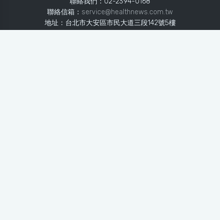
聯絡我們：02-2394-0168
聯絡信箱：
service@healthnews.com.tw
地址：台北市大安區市民大道三段142號5樓
Line：
@healthnews
使用條款
隱私聲明
免責聲明
媒體投稿
健康醫療網
健康醫療網每日提供專業、即時、正確的健康知識、醫學新
知、用藥安全、醫療照護、專家臨床經驗，關懷婦幼、上
班、銀髮、年輕各大族群的生理、心理健康狀況，尤其對重
大疾病（糖尿病、高血壓、心臟病、各種癌症、慢性疾病
等）、養生保健、營養攝取、體重管理、減肥美容等，邀訪
各類專家做正確、客觀的剖析與分享，是民眾獲取健康照護
的最佳資訊平台。