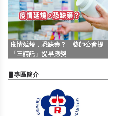
疫情延燒，恐缺藥？ 藥師公會提
「三請託」提早應變
▋專區簡介