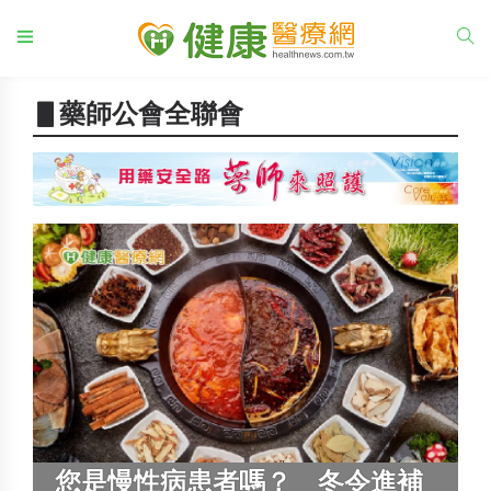
▋藥師公會全聯會
您是慢性病患者嗎？ 冬令進補