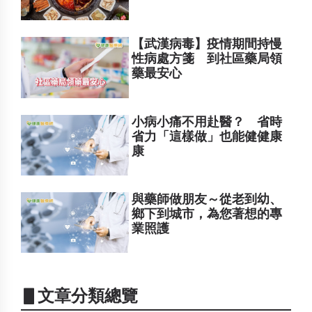
【武漢病毒】疫情期間持慢
性病處方箋 到社區藥局領
藥最安心
小病小痛不用赴醫？ 省時
省力「這樣做」也能健健康
康
與藥師做朋友～從老到幼、
鄉下到城市，為您著想的專
業照護
▋文章分類總覽