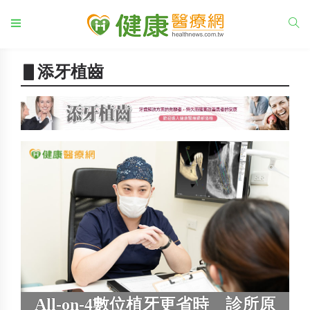
▋添牙植齒
All-on-4數位植牙更省時 診所原