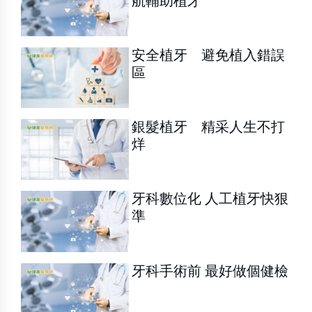
航輔助植牙
安全植牙 避免植入錯誤
區
銀髮植牙 精采人生不打
烊
牙科數位化 人工植牙快狠
準
牙科手術前 最好做個健檢