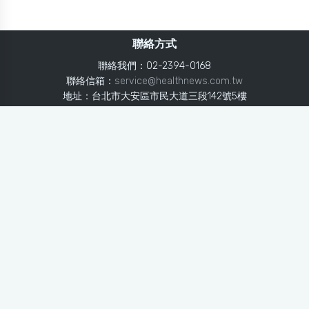
聯絡方式
聯絡我們：02-2394-0168
聯絡信箱：
service@healthnews.com.tw
地址：台北市大安區市民大道三段142號5樓
Line：
@healthnews
使用條款
隱私聲明
免責聲明
媒體投稿
健康醫療網
健康醫療網每日提供專業、即時、正確的健康知識、醫學新
知、用藥安全、醫療照護、專家臨床經驗，關懷婦幼、上
班、銀髮、年輕各大族群的生理、心理健康狀況，尤其對重
大疾病（糖尿病、高血壓、心臟病、各種癌症、慢性疾病
等）、養生保健、營養攝取、體重管理、減肥美容等，邀訪
各類專家做正確、客觀的剖析與分享，是民眾獲取健康照護