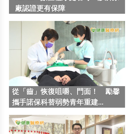
廠認證更有保障
從「齒」恢復咀嚼、門面！ 勵馨
攜手諾保科替弱勢青年重建...