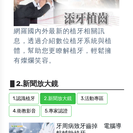
網羅國內外最新的植牙相關訊
息，透過介紹數位植牙系統與植
體，幫助您更瞭解植牙，輕鬆擁
有燦爛笑容。
▋2.新聞放大鏡
1.認識植牙
2.新聞放大鏡
3.活動專區
4.衛教影音
5.專家認證
牙周病致牙齒掉 電腦導