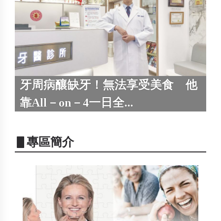
牙周病釀缺牙！無法享受美食 他
靠All－on－4一日全...
▋專區簡介