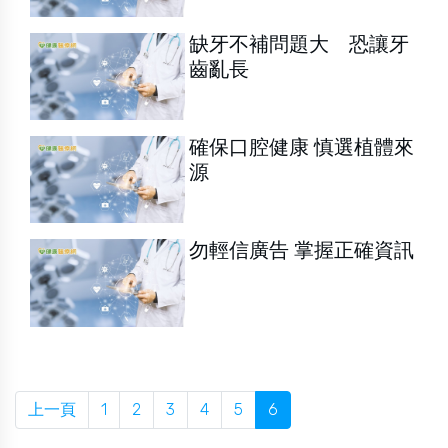
缺牙不補問題大 恐讓牙
齒亂長
確保口腔健康 慎選植體來
源
勿輕信廣告 掌握正確資訊
上一頁
1
2
3
4
5
6