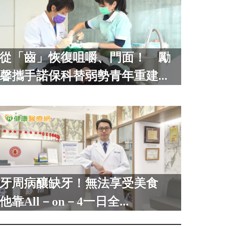
從「齒」恢復咀嚼、門面！ 勵
馨攜手諾保科替弱勢青年重建...
牙周病釀缺牙！無法享受美食
他靠All－on－4一日全...