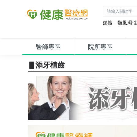
熱搜：
類風濕性
醫師專區
院所專區
▋添牙植齒