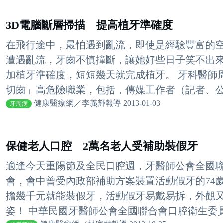
3D電腦斷層掃描 提高植牙準確度
在飛行途中，最怕遇到亂流，即使是經驗豐富的空姐
遭遇亂流，牙齒不慎撞斷，讓她好些日子笑不出來
加植牙準確度，短短幾天就完成植牙。 牙科醫師
切齒」高危險職業，包括，傳媒工作者（記者、公關
健康醫療網／李義輝報導 2013-01-03
牙周病
保健老人口腔 2萬名老人受補助裝假牙
適逢今天重陽節及全民口腔週，牙醫師公會全國
會，會中曾受內政部補助方案裝置活動假牙的74
擔幾千元就能裝假牙，活動假牙易戴易拆，外觀
姿！ 中華民國牙醫師公會全國聯合會口腔衛生委員會