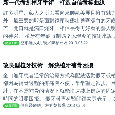
新一代微創植牙手術 打造自信微笑曲線
許多明星、藝人之所以看起來帥氣美麗且擁有魅
外，最重要的即是面對鏡頭時露出整齊潔白的牙
若一開口就是滿口爛牙，相信長得再好看的藝人
的神采。 植牙有年齡限制嗎？以現今的技術來說，只
整形達人4月號／陳桔旺著 2013-05-22
健康新聞
改良型植牙技術 解決植牙補骨困擾
全口無牙患者通常的治療方式為配戴活動假牙或
卻因為補骨過程的疼痛與不便，常常望之卻步。
計，在不需補骨的情況下就能快速裝上穩定的固
時間的咀嚼困擾。 假牙科專科醫師鍾泰豐表示，以往
健康醫療網／林宜慧報導 2013-02-01
健康新聞