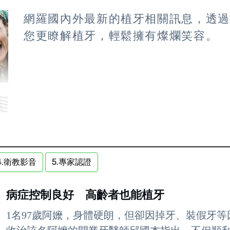
網羅國內外最新的植牙相關訊息，透
您更瞭解植牙，輕鬆擁有燦爛笑容。
4.衛教影音
5.專家認證
病症控制良好 高齡者也能植牙
1名97歲阿嬤，身體硬朗，但卻因掉牙、裝假牙