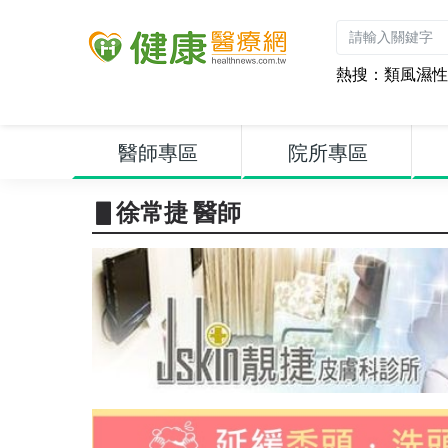
熱搜：
類風濕性
醫師專區
院所專區
▋徐常捷 醫師