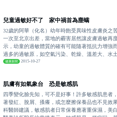
兒童過敏好不了 家中禍首為塵螨
32歲的阿華（化名）幼年時飽受異味性皮膚炎之
一次至北京出差，當地的霾害居然讓皮膚過敏再
示，幼童的過敏體質的確有可能隨著抵抗力增強
過多的過敏原，如空氣污染、乾燥、溫差大、水土不
2015-10-27
健康新聞
肌膚有如氣象台 恐是敏感肌
四季變化臉先知，可不是好事！許多敏感肌患者
著發紅、脫屑、搔癢，或怎麼擦保養品也不見效
科醫師建議，敏感肌者日常保養應著重保濕，美白