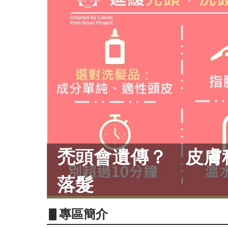
禿頭會遺傳？ 皮膚
落髮
▋專區簡介