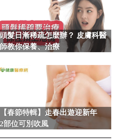
頭髮日漸稀疏怎麼辦？ 皮膚科醫
師教你保養、治療
【春節特輯】走春出遊迎新年
2部位可別吹風