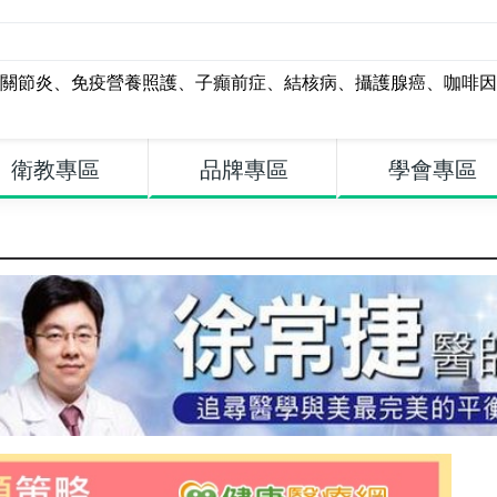
關節炎
、
免疫營養照護
、
子癲前症
、
結核病
、
攝護腺癌
、
咖啡因
衛教專區
品牌專區
學會專區