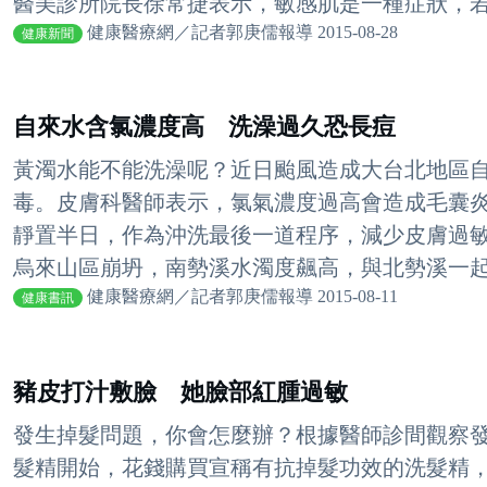
醫美診所院長徐常捷表示，敏感肌是一種症狀，若不
健康醫療網／記者郭庚儒報導 2015-08-28
健康新聞
自來水含氯濃度高 洗澡過久恐長痘
黃濁水能不能洗澡呢？近日颱風造成大台北地區
毒。皮膚科醫師表示，氯氣濃度過高會造成毛囊
靜置半日，作為沖洗最後一道程序，減少皮膚過敏
烏來山區崩坍，南勢溪水濁度飆高，與北勢溪一起流
健康醫療網／記者郭庚儒報導 2015-08-11
健康書訊
豬皮打汁敷臉 她臉部紅腫過敏
發生掉髮問題，你會怎麼辦？根據醫師診間觀察
髮精開始，花錢購買宣稱有抗掉髮功效的洗髮精