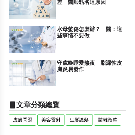
差 醫師點名這原因
水母螫傷怎麼辦？ 醫：這
些事情不要做
守歲晚睡愛熬夜 脂漏性皮
膚炎易發作
▋文章分類總覽
皮膚問題
美容雷射
生髮護髮
體雕微整