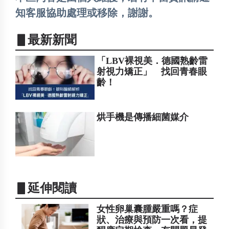
知客服協助處理或移除，謝謝。
▋最新新聞
「LBV裸視美．德國熟齡雷
射視力矯正」 找回青春眼
齡！
烘手機是傳播細菌媒介
▋延伸閱讀
女性卵巢囊腫嚴重嗎？症
狀、治療與預防一次看，提