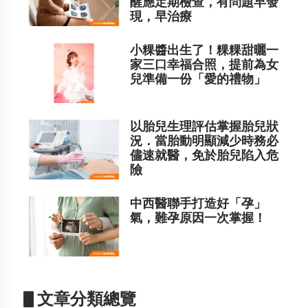
醒應定期檢查，有問題早發
現，早治療
小粿醬出生了！粿粿甜曬一
家三口幸福合照，提前為女
兒準備一份「愛的禮物」
以胎兒生理評估掌握胎兒狀
況．當胎動明顯減少時務必
儘速就醫，免於胎兒陷入危
險
中西醫聯手打造好「孕」
氣，難孕原因一次掌握！
▋文章分類總覽