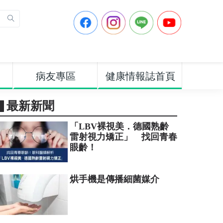
病友專區
健康情報誌首頁
▋最新新聞
「LBV裸視美．德國熟齡
雷射視力矯正」 找回青春
眼齡！
烘手機是傳播細菌媒介