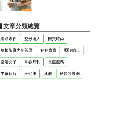
▋文章分類總覽
網路夥伴
整形達人
醫美時尚
草根影響力新視野
媽媽寶寶
照護線上
樂活女子
常春月刊
長照服務
中華日報
潮健康
其他
良醫健康網