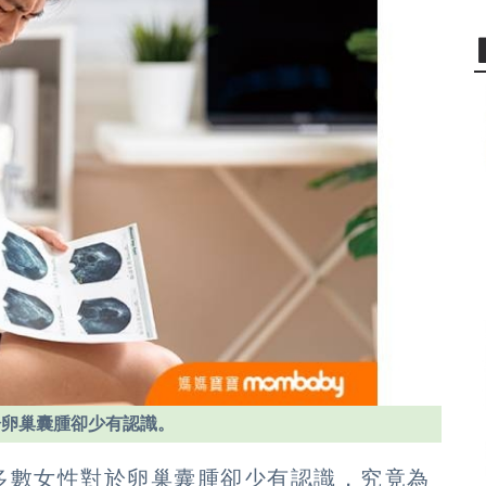
於卵巢囊腫卻少有認識。
多數女性對於卵巢囊腫卻少有認識，究竟為