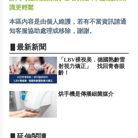
識更輕鬆
本區內容是由個人維護，若有不當資訊請通
知客服協助處理或移除，謝謝。
▋最新新聞
「LBV裸視美．德國熟齡雷
射視力矯正」 找回青春眼
齡！
烘手機是傳播細菌媒介
▋延伸閱讀