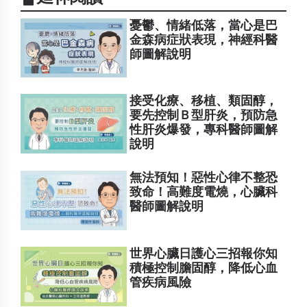
憂鬱、情緒低落，當心是巴
金森病症狀表現，神經科醫
師圖解說明
接受化療、移植、類固醇，
要先控制Ｂ型肝炎，預防急
性肝炎爆發，專科醫師圖解
說明
無法預知！惡性心律不整恐
致命！高難度電燒，心臟科
醫師圖解說明
世界心臟日護心三招報你知
積極控制膽固醇，降低心血
管疾病風險