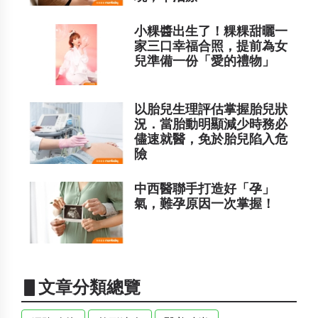
小粿醬出生了！粿粿甜曬一
家三口幸福合照，提前為女
兒準備一份「愛的禮物」
以胎兒生理評估掌握胎兒狀
況．當胎動明顯減少時務必
儘速就醫，免於胎兒陷入危
險
中西醫聯手打造好「孕」
氣，難孕原因一次掌握！
▋文章分類總覽