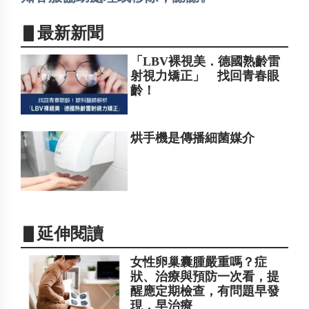
▋最新新聞
「LBV裸視美．德國熟齡雷
射視力矯正」 找回青春眼
齡！
烘手機是傳播細菌媒介
▋延伸閱讀
女性卵巢囊腫嚴重嗎？症
狀、治療與預防一次看，提
醒應定期檢查，有問題早發
現，早治療