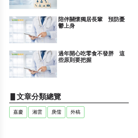
陪伴關懷獨居長輩 預防憂
鬱上身
過年開心吃零食不發胖 這
些原則要把握
▋文章分類總覽
嘉慶
湘雲
庚儒
外稿