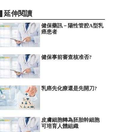
▋延伸閱讀
健保藥訊－陽性管腔A型乳
癌患者
健保事前審查核准否?
乳癌先化療還是先開刀?
皮膚細胞轉為胚胎幹細胞
可培育人體組織