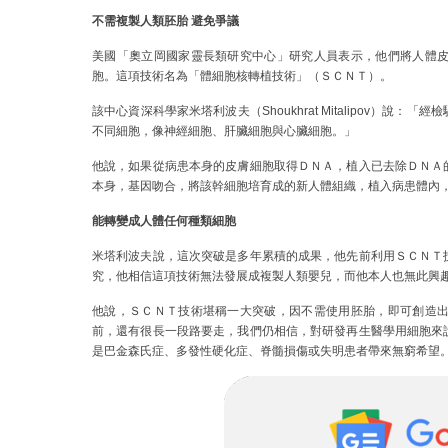
不需複製人類胚胎 避免爭議
美國「奧立岡國家靈長類研究中心」研究人員表示，他們將人體
胞。這項技術名為「體細胞核轉植技術」（ＳＣＮＴ）。
該中心資深科學家米塔利波夫（Shoukhrat Mitalipov）
不同細胞，像神經細胞、肝臟細胞與心臟細胞。」
他說，如果從病患本身的皮膚細胞取得ＤＮＡ，植入已去除ＤＮＡ
本身，基因吻合，將該幹細胞培育成的新人體組織，植入病患體內
能轉變成人體任何種類細胞
米塔利波夫說，這次突破是多年累積的成果，他先前利用ＳＣＮＴ
究，他相信這項技術無法發展成複製人類嬰兒，而他本人也無此興
他說，ＳＣＮＴ技術堪稱一大突破，因不需使用胚胎，即可創造
前，還有很長一段路要走，我們仍相信，對研發再生醫學用細胞來
是巴金森氏症、多發性硬化症、脊髓損傷或失明患者帶來無窮希望