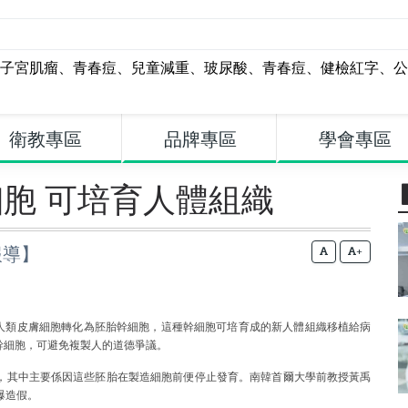
子宮肌瘤
、
青春痘
、
兒童減重
、
玻尿酸
、
青春痘
、
健檢紅字
、
公
衛教專區
品牌專區
學會專區
胞 可培育人體組織
報導】
+
將人類皮膚細胞轉化為胚胎幹細胞，這種幹細胞可培育成的新人體組織移植給病
幹細胞，可避免複製人的道德爭議。
，其中主要係因這些胚胎在製造細胞前便停止發育。南韓首爾大學前教授黃禹
爆造假。