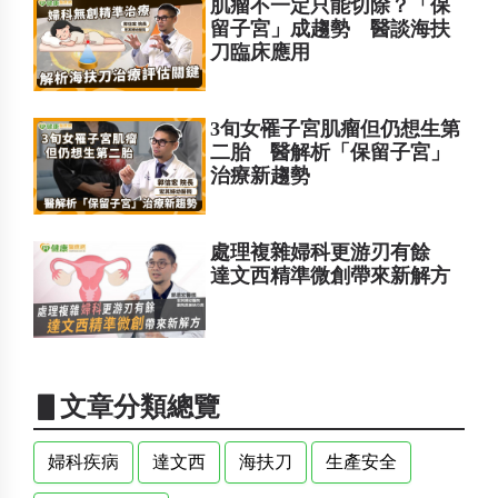
肌瘤不一定只能切除？「保
留子宮」成趨勢 醫談海扶
刀臨床應用
3旬女罹子宮肌瘤但仍想生第
二胎 醫解析「保留子宮」
治療新趨勢
處理複雜婦科更游刃有餘
達文西精準微創帶來新解方
▋文章分類總覽
婦科疾病
達文西
海扶刀
生產安全