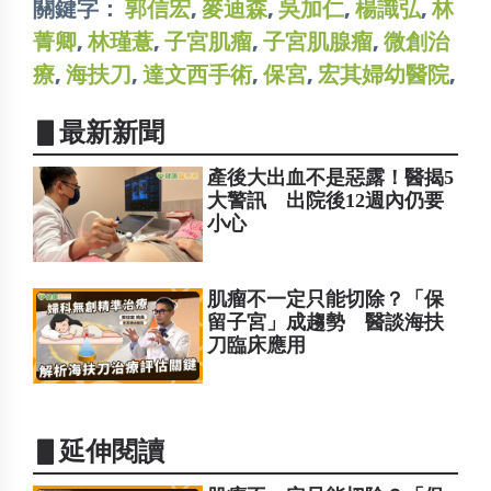
關鍵字：
郭信宏
,
麥迪森
,
吳加仁
,
楊識弘
,
林
菁卿
,
林瑾薏
,
子宮肌瘤
,
子宮肌腺瘤
,
微創治
療
,
海扶刀
,
達文西手術
,
保宮
,
宏其婦幼醫院
,
▋最新新聞
產後大出血不是惡露！醫揭5
大警訊 出院後12週內仍要
小心
肌瘤不一定只能切除？「保
留子宮」成趨勢 醫談海扶
刀臨床應用
▋延伸閱讀