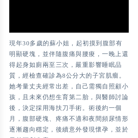
現年30多歲的蘇小姐，起初摸到腹部有
明顯硬塊，並伴隨腹痛與腰痠，一晚上還
得起身如廁兩至三次，嚴重影響睡眠品
質，經檢查確診為8公分大的子宮肌瘤。
她考量丈夫經常出差，自己需獨自照顧小
孩，且未來仍想生育第二胎，與醫師討論
後，決定採用海扶刀手術。術後約一個
月，腹部硬塊、疼痛不適和夜間頻尿情形
逐漸趨向穩定，後續意外發現懷孕，並於