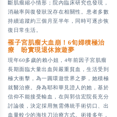
斷肌瘤縮小情形；院內臨床研究也發現，
消融率與復發狀況存在相關性。患者多數
持續追蹤約三個月至半年，同時可逐步恢
復日常生活。
罹子宮肌瘤大血崩！6旬婦積極治
療 盼實現退休旅遊夢
現年60多歲的賴小姐，4年前因子宮肌瘤
長期面臨大量出血與嚴重貧血，生活受到
極大衝擊，為一圓環遊世界之夢，她積極
就醫治療。身為耶和華見證人的她，基於
信仰不能接受輸血，在與郭信宏院長充分
討論後，決定採用無需傳統手術切口、出
血量較少的海扶刀治療方式。術後多年，