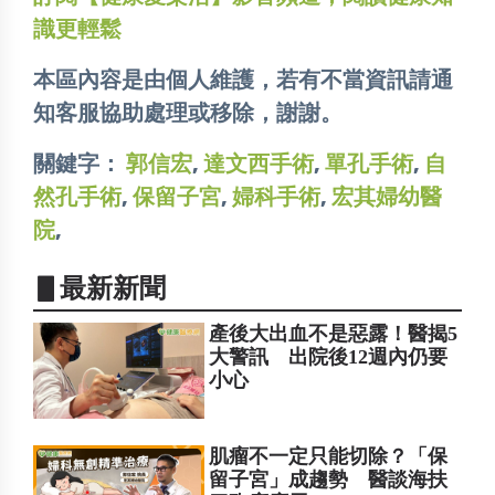
識更輕鬆
本區內容是由個人維護，若有不當資訊請通
知客服協助處理或移除，謝謝。
關鍵字：
郭信宏
,
達文西手術
,
單孔手術
,
自
然孔手術
,
保留子宮
,
婦科手術
,
宏其婦幼醫
院
,
▋最新新聞
產後大出血不是惡露！醫揭5
大警訊 出院後12週內仍要
小心
肌瘤不一定只能切除？「保
留子宮」成趨勢 醫談海扶