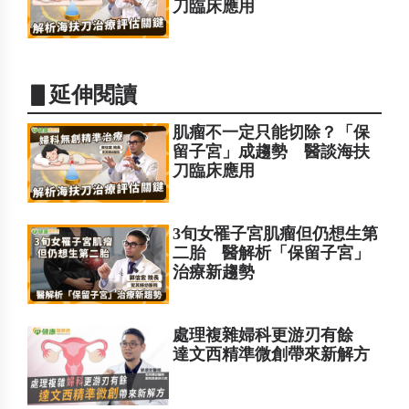
刀臨床應用
▋延伸閱讀
肌瘤不一定只能切除？「保
留子宮」成趨勢 醫談海扶
刀臨床應用
3旬女罹子宮肌瘤但仍想生第
二胎 醫解析「保留子宮」
治療新趨勢
處理複雜婦科更游刃有餘
達文西精準微創帶來新解方