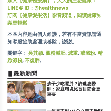
加入【健康醫療網】，天天關注您健康！
LINE＠ ID：@healthnews
訂閱【健康愛樂活】影音頻道，閱讀健康知
識更輕鬆
本區內容是由個人維護，若有不當資訊請通
知客服協助處理或移除，謝謝。
關鍵字：
吳其穎
,
澱粉減肥
,
減重
,
戒澱粉
,
精
緻澱粉
,
不復胖
,
▋最新新聞
孩子少吃還胖？許薰惠醫
師：家庭環境比盲目節食更
重要