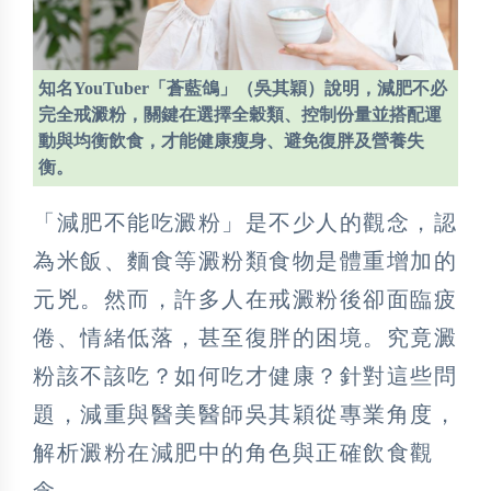
知名YouTuber「蒼藍鴿」（吳其穎）說明，減肥不必
完全戒澱粉，關鍵在選擇全穀類、控制份量並搭配運
動與均衡飲食，才能健康瘦身、避免復胖及營養失
衡。
「減肥不能吃澱粉」是不少人的觀念，認
為米飯、麵食等澱粉類食物是體重增加的
元兇。然而，許多人在戒澱粉後卻面臨疲
倦、情緒低落，甚至復胖的困境。究竟澱
粉該不該吃？如何吃才健康？針對這些問
題，減重與醫美醫師吳其穎從專業角度，
解析澱粉在減肥中的角色與正確飲食觀
念。