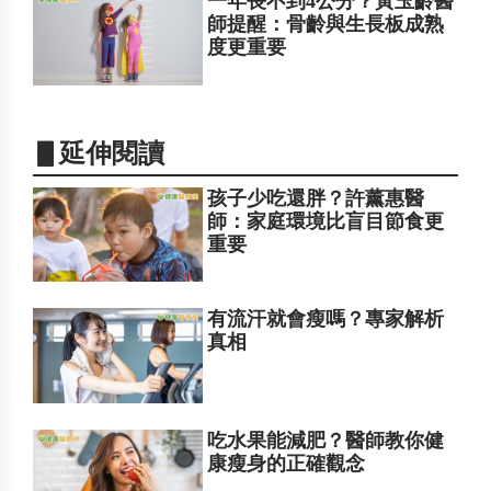
一年長不到4公分？黃玉齡醫
師提醒：骨齡與生長板成熟
度更重要
▋延伸閱讀
孩子少吃還胖？許薰惠醫
師：家庭環境比盲目節食更
重要
有流汗就會瘦嗎？專家解析
真相
吃水果能減肥？醫師教你健
康瘦身的正確觀念