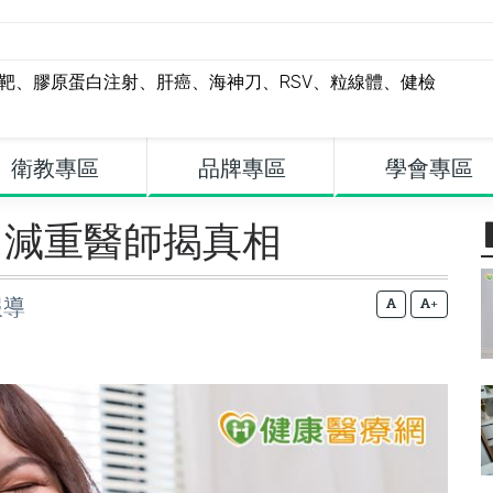
標靶
、
膠原蛋白注射
、
肝癌
、
海神刀
、
RSV
、
粒線體
、
健檢
衛教專區
品牌專區
學會專區
？減重醫師揭真相
報導
+