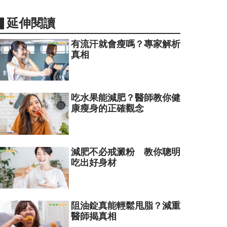
▋延伸閱讀
有流汗就會瘦嗎？專家解析
真相
吃水果能減肥？醫師教你健
康瘦身的正確觀念
減肥不必戒澱粉 教你聰明
吃出好身材
阻油錠真能輕鬆甩脂？減重
醫師揭真相