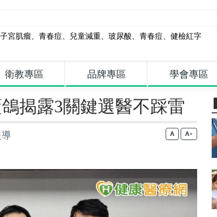
子宮肌瘤
、
青春痘
、
兒童減重
、
玻尿酸
、
青春痘
、
健檢紅字
衛教專區
品牌專區
學會專區
鴿揭露3關鍵選醫不踩雷
報導
+