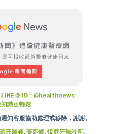
＠ ID：@healthnews
康知識更輕鬆
請通知客服協助處理或移除，謝謝。
萌牙醫師
,
蒼藍鴿
,
悅庭牙醫診所
,