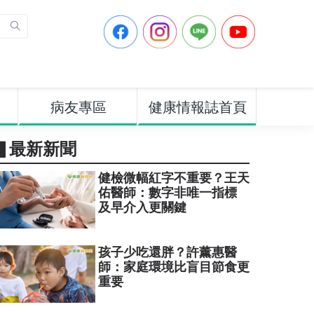
病友專區
健康情報誌首頁
▋最新新聞
健檢微幅紅字不重要？王天
佑醫師：數字非唯一指標
及早介入更關鍵
孩子少吃還胖？許薰惠醫
師：家庭環境比盲目節食更
重要