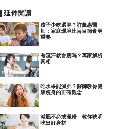
▋延伸閱讀
孩子少吃還胖？許薰惠醫
師：家庭環境比盲目節食更
重要
有流汗就會瘦嗎？專家解析
真相
吃水果能減肥？醫師教你健
康瘦身的正確觀念
減肥不必戒澱粉 教你聰明
吃出好身材