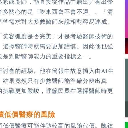
琴家或廚師，能直接從作品中聽出／看出優
者多關心的是「吃東西會不會不適」、「清
這些需求對大多數醫師來說相對容易達成。
「笑容弧度是否完美」才是考驗醫師技術的
，選擇醫師時就需要更加謹慎。因此他也強
也是判斷醫師能力的重要指標之一。
研討會的經驗。他在簡報中故意插入由AI生
，結果竟然只有少數醫師能準確分辨出真
的挑戰更加嚴峻，呼籲民眾在選擇醫師時更
讀低價醫療的風險
而低價醫療可能伴隨較高的風險代價。陳鉉