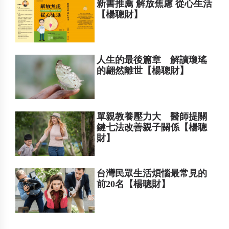
新書推薦 解放焦慮 從心生活
【楊聰財】
人生的最後篇章 解讀瓊瑤
的翩然離世【楊聰財】
單親教養壓力大 醫師提關
鍵七法改善親子關係【楊聰
財】
台灣民眾生活煩惱最常見的
前20名【楊聰財】