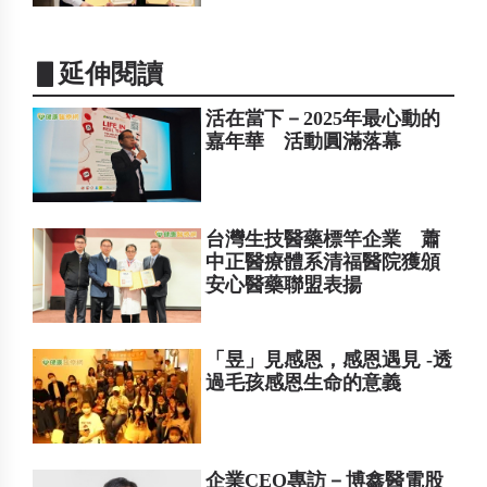
▋延伸閱讀
活在當下－2025年最心動的
嘉年華 活動圓滿落幕
台灣生技醫藥標竿企業 蕭
中正醫療體系清福醫院獲頒
安心醫藥聯盟表揚
「昱」見感恩，感恩遇見 -透
過毛孩感恩生命的意義
企業CEO專訪－博鑫醫電股