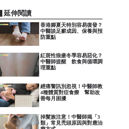
▋延伸閱讀
香港腳夏天特別容易復發？
中醫談足癬成因、保養與預
防重點
紅斑性狼瘡冬季容易惡化？
中醫師提醒 飲食與循環調
理重點
經痛警訊別忽視！中醫師教
4種體質對症食療 幫助改
善每月困擾
掉髮族注意！中醫師揭「3
類」常見禿頭原因與對應治
療方式