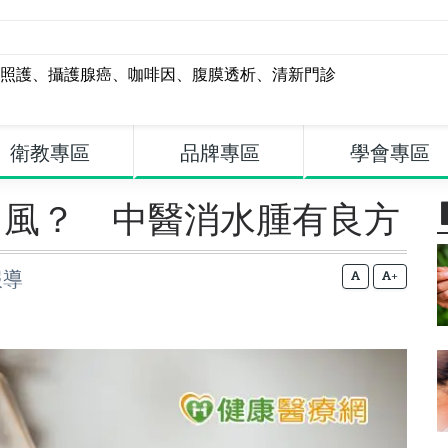
照護
、
攝護腺癌
、
咖啡因
、
腹膜透析
、
清新門診
衛教專區
品牌專區
學會專區
中風？ 中醫消水腫有良方
報導
+