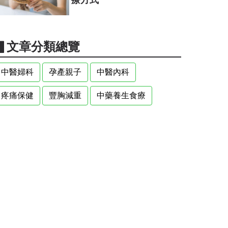
▋文章分類總覽
中醫婦科
孕產親子
中醫內科
疼痛保健
豐胸減重
中藥養生食療