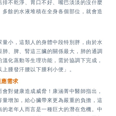
黏排不乾淨、胃口不好、嘴巴淡淡的沒什麼
，多餘的水液堆積在全身各個部位，就會造
尿量小，這類人的身體中段特別胖，由於水
與肺、脾、腎這三臟的關係最大，肺的通調
的溫化蒸動等生理功能，需於協調下完成，
以上腫發汗腰以下腫利小便」。
順應需求
而會對健康造成威脅！康涵菁中醫師指出，
容量增加，給心臟帶來更為嚴重的負擔，這
病的老年人而言是一種巨大的潛在危機。中