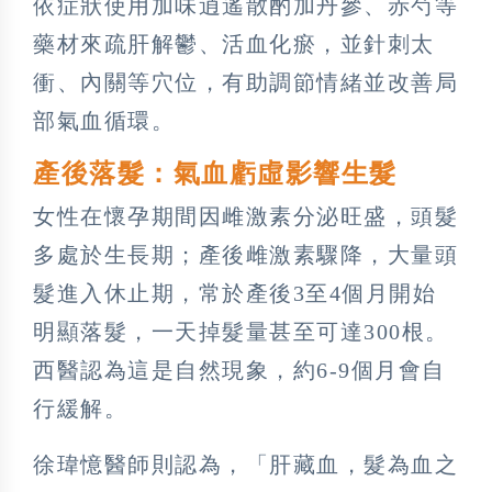
依症狀使用加味逍遙散酌加丹參、赤芍等
藥材來疏肝解鬱、活血化瘀，並針刺太
衝、內關等穴位，有助調節情緒並改善局
部氣血循環。
產後落髮：氣血虧虛影響生髮
女性在懷孕期間因雌激素分泌旺盛，頭髮
多處於生長期；產後雌激素驟降，大量頭
髮進入休止期，常於產後3至4個月開始
明顯落髮，一天掉髮量甚至可達300根。
西醫認為這是自然現象，約6-9個月會自
行緩解。
徐瑋憶醫師則認為，「肝藏血，髮為血之