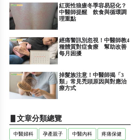
紅斑性狼瘡冬季容易惡化？
中醫師提醒 飲食與循環調
理重點
經痛警訊別忽視！中醫師教4
種體質對症食療 幫助改善
每月困擾
掉髮族注意！中醫師揭「3
類」常見禿頭原因與對應治
療方式
▋文章分類總覽
中醫婦科
孕產親子
中醫內科
疼痛保健