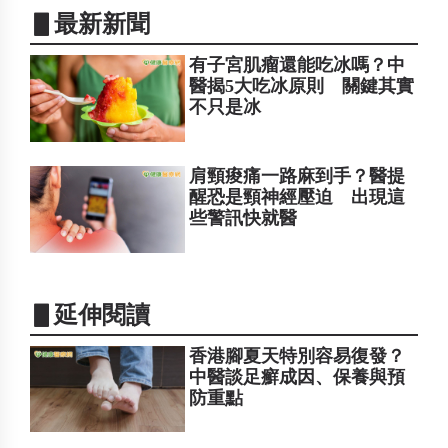
▋最新新聞
有子宮肌瘤還能吃冰嗎？中
醫揭5大吃冰原則 關鍵其實
不只是冰
肩頸痠痛一路麻到手？醫提
醒恐是頸神經壓迫 出現這
些警訊快就醫
▋延伸閱讀
香港腳夏天特別容易復發？
中醫談足癬成因、保養與預
防重點