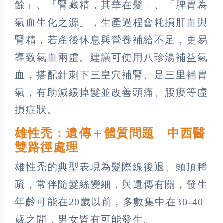
餘」、「腎藏精，其華在髮」、「脾胃為
氣血生化之源」，生產過程會耗損肝血與
腎精，若產後休息與營養補給不足，更易
導致氣血兩虛。建議可使用八珍湯補益氣
血，搭配針刺下三皇穴補腎、足三里補胃
氣，有助減緩掉髮並改善頭痛、腰痠等虛
損症狀。
雄性禿：遺傳＋體質問題 中西醫
雙路徑處理
雄性禿的典型表現為髮際線後退、頭頂稀
疏，常伴隨髮絲變細，與遺傳有關，發生
年齡可能在20歲以前，多數集中在30-40
歲之間，男女皆有可能發生。