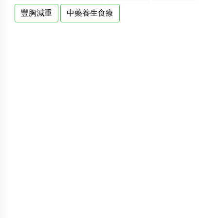
豐胸減重
中藥養生食療