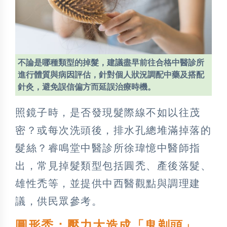
不論是哪種類型的掉髮，建議盡早前往合格中醫診所
進行體質與病因評估，針對個人狀況調配中藥及搭配
針灸，避免誤信偏方而延誤治療時機。
照鏡子時，是否發現髮際線不如以往茂
密？或每次洗頭後，排水孔總堆滿掉落的
髮絲？睿鳴堂中醫診所徐瑋憶中醫師指
出，常見掉髮類型包括圓禿、產後落髮、
雄性禿等，並提供中西醫觀點與調理建
議，供民眾參考。
圓形禿：壓力大造成「鬼剃頭」