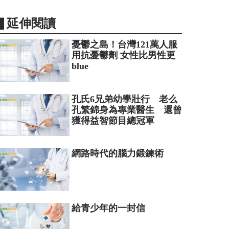
▋延伸閱讀
憂鬱之島！台灣121萬人服
用抗憂鬱劑 女性比男性更
blue
孔氏6兄弟幼學壯行 老么
孔繁錦身為專業醫生 還曾
獲得益智節目總冠軍
網路時代的腦力鍛鍊術
給青少年的一封信