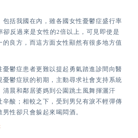
，包括我國在內，雖各國女性憂鬱症盛行率
率卻反過來是女性的2倍以上，可見即使是
一的良方，而這方面女性顯然有很多地方值
性憂鬱症患者更難以提起勇氣踏進診間向醫
現憂鬱症狀的初期，主動尋求社會支持系統
、清晨和鄰居婆媽到公園跳土風舞揮灑汗
吐辛酸；相較之下，受到男兒有淚不輕彈傳
數男性卻只會躲起來喝悶酒。
療