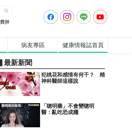
費肺
病友專區
健康情報誌首頁
▋最新新聞
犯桃花和感情有何干？ 精
神科醫師這樣說
「聰明藥」不會變聰明
醫：亂吃恐成癮