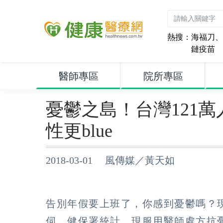
熱搜：
海福刀
、
鏈疫苗
醫師專區
院所專區
憂鬱之島！台灣121
性更blue
2018-03-01 風傳媒／黃天如
告別年假要上班了，你感到憂鬱嗎？
伺，健保署統計，現服用醫師處方抗憂鬱