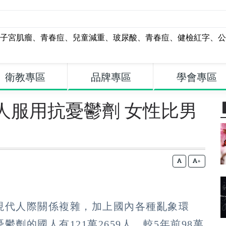
子宮肌瘤
、
青春痘
、
兒童減重
、
玻尿酸
、
青春痘
、
健檢紅字
、
公
衛教專區
品牌專區
學會專區
萬人服用抗憂鬱劑 女性比男
+
現代人際關係複雜，加上國內各種亂象環
劑的國人有121萬2659人，較5年前98萬