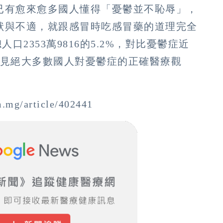
已有愈來愈多國人懂得「憂鬱並不恥辱」，
狀與不適，就跟感冒時吃感冒藥的道理完全
人口2353萬9816的5.2%，對比憂鬱症近
足見絕大多數國人對憂鬱症的正確醫療觀
/article/402441