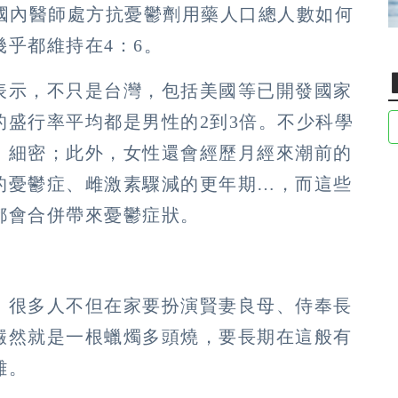
論國內醫師處方抗憂鬱劑用藥人口總人數如何
乎都維持在4：6。
表示，不只是台灣，包括美國等已開發國家
的盛行率平均都是男性的2到3倍。不少科學
、細密；此外，女性還會經歷月經來潮前的
的憂鬱症、雌激素驟減的更年期…，而這些
都會合併帶來憂鬱症狀。
，很多人不但在家要扮演賢妻良母、侍奉長
儼然就是一根蠟燭多頭燒，要長期在這般有
難。