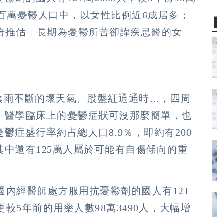
逾百萬憂鬱人口中，以女性比例近6成居多；
倍推估，長期為憂鬱所苦卻諱疾忌醫的女
向
、陰雨不斷的壞天氣、股盤紅通通時…，四周
，醫學臨床上的憂鬱症狀可沒那麼簡單，也
鬱症盛行率約占總人口8.9％，即約有200
中還有125萬人屬於可能有自傷傾向的重
國內經醫師處方服用抗憂鬱劑的國人有121
更較5年前的用藥人數98萬3490人，大幅增