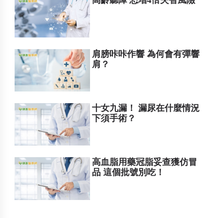
肩膀咔咔作響 為何會有彈響
肩？
十女九漏！ 漏尿在什麼情況
下須手術？
高血脂用藥冠脂妥查獲仿冒
品 這個批號別吃！