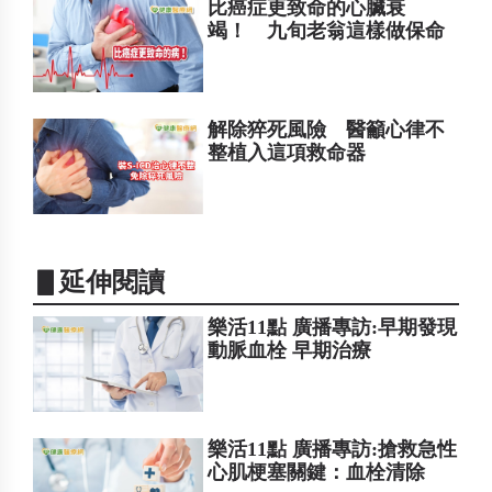
比癌症更致命的心臟衰
竭！ 九旬老翁這樣做保命
解除猝死風險 醫籲心律不
整植入這項救命器
▋延伸閱讀
樂活11點 廣播專訪:早期發現
動脈血栓 早期治療
樂活11點 廣播專訪:搶救急性
心肌梗塞關鍵：血栓清除