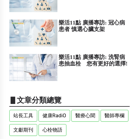
樂活11點 廣播專訪: 冠心病
患者 慎選心臟支架
樂活11點 廣播專訪: 洗腎病
患抽血栓 您有更好的選擇!
▋文章分類總覽
站長工具
健康RadiO
醫療心聞
醫師專欄
文獻期刊
心栓物語