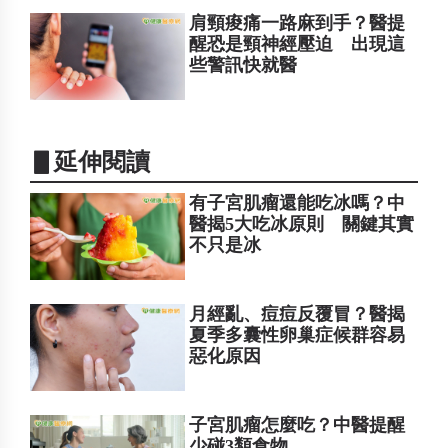
肩頸痠痛一路麻到手？醫提
醒恐是頸神經壓迫 出現這
些警訊快就醫
▋延伸閱讀
有子宮肌瘤還能吃冰嗎？中
醫揭5大吃冰原則 關鍵其實
不只是冰
月經亂、痘痘反覆冒？醫揭
夏季多囊性卵巢症候群容易
惡化原因
子宮肌瘤怎麼吃？中醫提醒
少碰3類食物