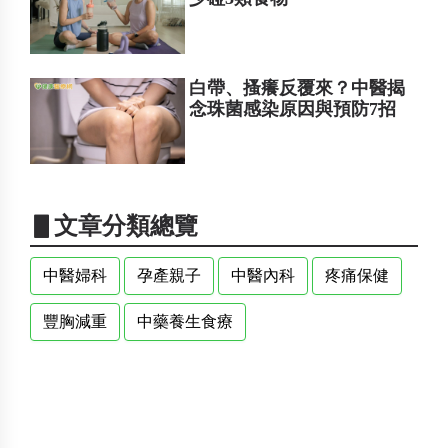
白帶、搔癢反覆來？中醫揭
念珠菌感染原因與預防7招
▋文章分類總覽
中醫婦科
孕產親子
中醫內科
疼痛保健
豐胸減重
中藥養生食療