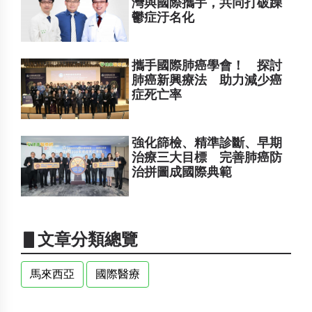
灣與國際攜手，共同打破躁
鬱症汙名化
攜手國際肺癌學會！ 探討
肺癌新興療法 助力減少癌
症死亡率
強化篩檢、精準診斷、早期
治療三大目標 完善肺癌防
治拼圖成國際典範
▋文章分類總覽
馬來西亞
國際醫療