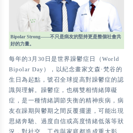
Bipolar Strong——不只是病友的堅持更是整個社會共
好的力量。
每年的3月30日是世界躁鬱症日（World
Bipolar Day），以紀念畫家文森·梵谷的
生日為起點，號召全球提高對躁鬱症的認
識與理解。躁鬱症，也稱雙相情緒障礙
症，是一種情緒調節失衡的精神疾病，病
友在躁期與鬱期之間反覆擺盪，可能出現
思緒奔馳、過度自信或高度情緒低落等狀
況，對社交、工作與家庭都造成重大影