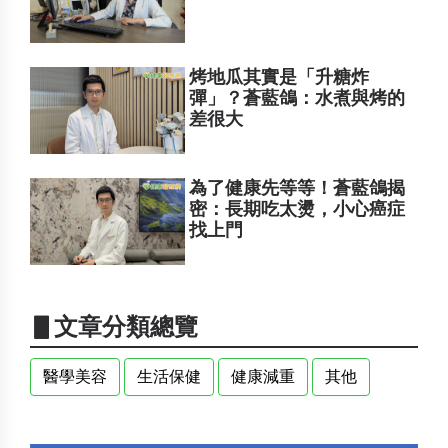
烤地瓜其實是「升糖炸
彈」？蒼藍鴿：水煮與烤的
差很大
為了健康先等等！蒼藍鴿揭
密：長期吃太燙，小心癌症
找上門
▋文章分類總覽
醫學美容
生活保健
健康減重
其他