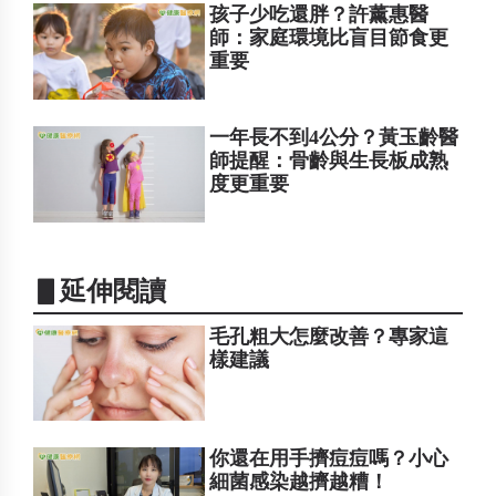
孩子少吃還胖？許薰惠醫
師：家庭環境比盲目節食更
重要
一年長不到4公分？黃玉齡醫
師提醒：骨齡與生長板成熟
度更重要
▋延伸閱讀
毛孔粗大怎麼改善？專家這
樣建議
你還在用手擠痘痘嗎？小心
細菌感染越擠越糟！