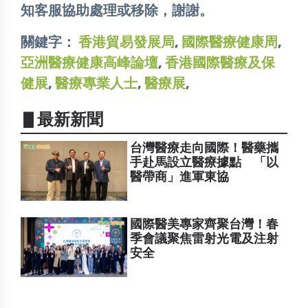
知客服協助處理或移除，謝謝。
關鍵字：
香港貿易發展局
,
國際醫療健康周
,
亞洲醫療健康高峰論壇
,
香港國際醫療及保
健展
,
醫療專業人士
,
醫療展
,
▋最新新聞
台灣醫療走向國際！醫藥攜
手赴馬設立醫療據點 「以
醫帶商」進軍東協
國際醫美專家齊聚台灣！春
季會議聚焦雷射光電及注射
安全