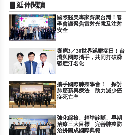
▋延伸閱讀
國際醫美專家齊聚台灣！春
季會議聚焦雷射光電及注射
安全
響應3／30世界躁鬱症日！台
灣與國際攜手，共同打破躁
鬱症汙名化
攜手國際肺癌學會！ 探討
肺癌新興療法 助力減少癌
症死亡率
強化篩檢、精準診斷、早期
治療三大目標 完善肺癌防
治拼圖成國際典範