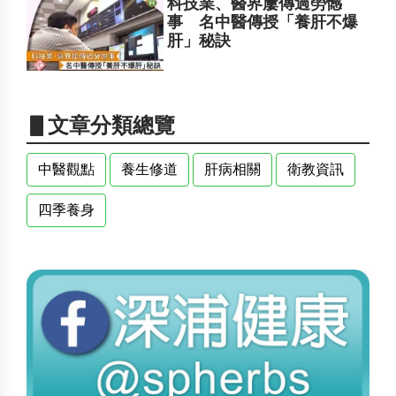
科技業、醫界屢傳過勞憾
事 名中醫傳授「養肝不爆
肝」秘訣
▋文章分類總覽
中醫觀點
養生修道
肝病相關
衛教資訊
四季養身