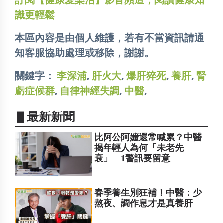
訂閱【健康愛樂活】影音頻道，閱讀健康知
識更輕鬆
本區內容是由個人維護，若有不當資訊請通
知客服協助處理或移除，謝謝。
關鍵字：
李深浦
,
肝火大
,
爆肝猝死
,
養肝
,
腎
虧症候群
,
自律神經失調
,
中醫
,
▋最新新聞
比阿公阿嬤還常喊累？中醫
揭年輕人為何「未老先
衰」 1警訊要留意
春季養生別狂補！中醫：少
熬夜、調作息才是真養肝