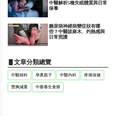
中醫解析5種失眠體質與日常
保養
糖尿病神經病變症狀有哪
些？中醫談麻木、灼熱感與
日常照護
▋文章分類總覽
中醫婦科
孕產親子
中醫內科
疼痛保健
豐胸減重
中藥養生食療