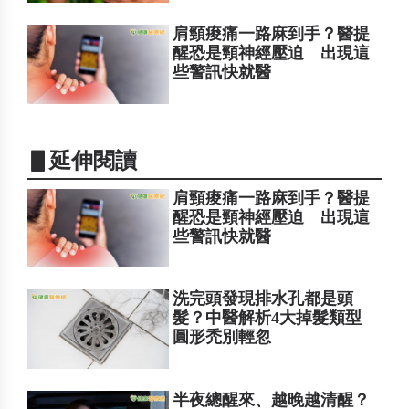
肩頸痠痛一路麻到手？醫提
醒恐是頸神經壓迫 出現這
些警訊快就醫
▋延伸閱讀
肩頸痠痛一路麻到手？醫提
醒恐是頸神經壓迫 出現這
些警訊快就醫
洗完頭發現排水孔都是頭
髮？中醫解析4大掉髮類型
圓形禿別輕忽
半夜總醒來、越晚越清醒？