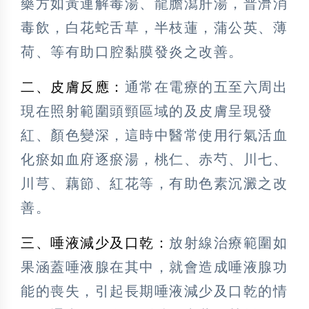
藥方如黃連解毒湯、龍膽瀉肝湯，普濟消
毒飲，白花蛇舌草，半枝蓮，蒲公英、薄
荷、等有助口腔黏膜發炎之改善。
二、皮膚反應：
通常在電療的五至六周出
現在照射範圍頭頸區域的及皮膚呈現發
紅、顏色變深，這時中醫常使用行氣活血
化瘀如血府逐瘀湯，桃仁、赤芍、川七、
川芎、藕節、紅花等，有助色素沉澱之改
善。
三、唾液減少及口乾：
放射線治療範圍如
果涵蓋唾液腺在其中，就會造成唾液腺功
能的喪失，引起長期唾液減少及口乾的情