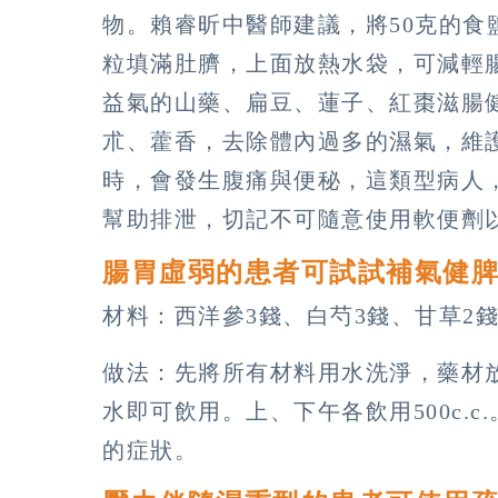
物。賴睿昕中醫師建議，將50克的
粒填滿肚臍，上面放熱水袋，可減輕
益氣的山藥、扁豆、蓮子、紅棗滋腸
朮、藿香，去除體內過多的濕氣，維
時，會發生腹痛與便秘，這類型病人
幫助排泄，切記不可隨意使用軟便劑
腸胃虛弱的患者可試試補氣健
材料：西洋參3錢、白芍3錢、甘草2
做法：先將所有材料用水洗淨，藥材放入
水即可飲用。上、下午各飲用500c.
的症狀。