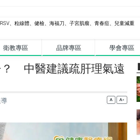
RSV
、
粒線體
、
健檢
、
海福刀
、
子宮肌瘤
、
青春痘
、
兒童減重
衛教專區
品牌專區
學會專區
子？ 中醫建議疏肝理氣遠
報導
+