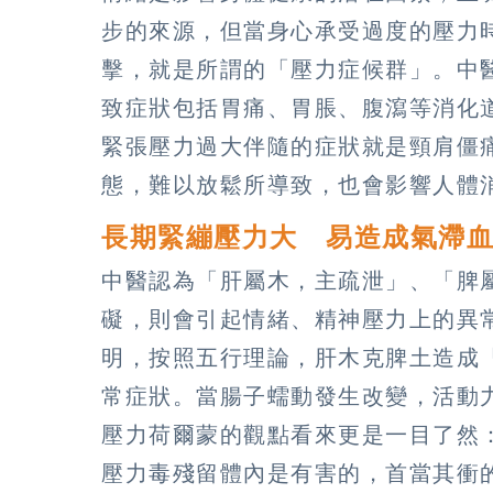
步的來源，但當身心承受過度的壓力
擊，就是所謂的「壓力症候群」。中
致症狀包括胃痛、胃脹、腹瀉等消化
緊張壓力過大伴隨的症狀就是頸肩僵
態，難以放鬆所導致，也會影響人體
長期緊繃壓力大 易造成氣滯
中醫認為「肝屬木，主疏泄」、「脾
礙，則會引起情緒、精神壓力上的異
明，按照五行理論，肝木克脾土造成
常症狀。當腸子蠕動發生改變，活動
壓力荷爾蒙的觀點看來更是一目了然
壓力毒殘留體內是有害的，首當其衝