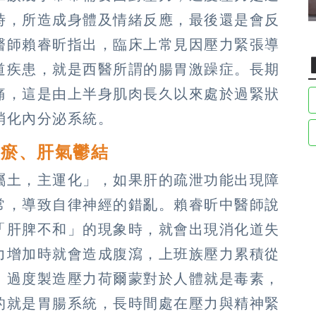
時，所造成身體及情緒反應，最後還是會反
醫師賴睿昕指出，臨床上常見因壓力緊張導
道疾患，就是西醫所謂的腸胃激躁症。長期
痛，這是由上半身肌肉長久以來處於過緊狀
消化內分泌系統。
血瘀、肝氣鬱結
屬土，主運化」，如果肝的疏泄功能出現障
常，導致自律神經的錯亂。賴睿昕中醫師說
「肝脾不和」的現象時，就會出現消化道失
力增加時就會造成腹瀉，上班族壓力累積從
：過度製造壓力荷爾蒙對於人體就是毒素，
的就是胃腸系統，長時間處在壓力與精神緊