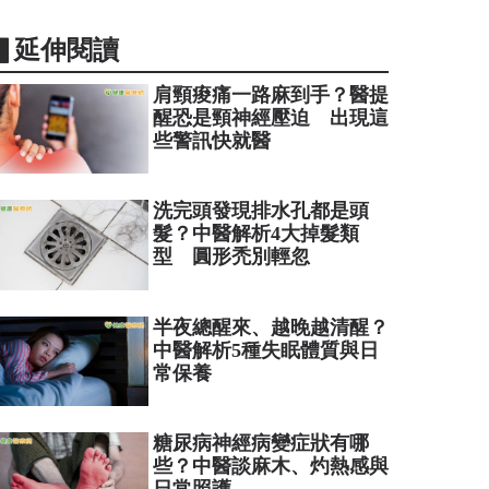
▋延伸閱讀
肩頸痠痛一路麻到手？醫提
醒恐是頸神經壓迫 出現這
些警訊快就醫
洗完頭發現排水孔都是頭
髮？中醫解析4大掉髮類
型 圓形禿別輕忽
半夜總醒來、越晚越清醒？
中醫解析5種失眠體質與日
常保養
糖尿病神經病變症狀有哪
些？中醫談麻木、灼熱感與
日常照護