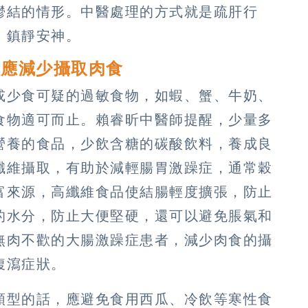
鬱結的情形。中醫處理的方式就是疏肝行
，鎮靜安神。
者應減少攝取肉食
或少食可疑的過敏食物，如蝦、蟹、牛奶、
食物適可而止。賴睿昕中醫師提醒，少量多
營養的食品，少飲含糖的碳酸飲料，養成良
纖維攝取，有助於減輕腸胃激躁症，通常穀
富來源，高纖維食品使結腸輕度擴張，防止
的水分，防止大便堅硬，還可以避免脹氣和
無肉不歡的大腸激躁症患者，減少肉食的攝
腹瀉症狀。
類型的話，應避免食用西瓜、冷飲等寒性食