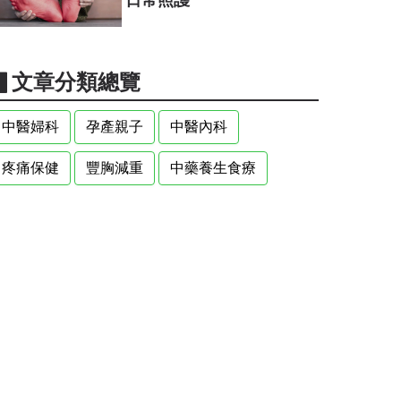
▋文章分類總覽
中醫婦科
孕產親子
中醫內科
疼痛保健
豐胸減重
中藥養生食療