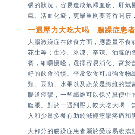
張的狀況，容易造成氣滯血瘀、肝氣
氣、活血化瘀，更嚴重則要芳香開竅
一遇壓力大吃大喝 腸躁症患
大腸激躁症在飲食方面，應盡量不食
花生等；生冷、冰凍、辛辣、油膩的
餐，細嚼慢嚥，選擇容易消化、富於
好的飲食習慣。平常飲食可加強食物
類、豆類、水果以及蔬菜是纖維的豐
腸道痙攣，一些纖維可以保持糞便中
腹脹。對於一遇到壓力較大吃大喝，
入和少量多餐有助於減輕痙攣疼痛和
大部分的腸躁症患者屬於受涼易腹瀉