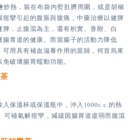
食鹽炒熱，裝在布袋內熨肚臍周圍，或是胡椒
腸痙攣引起的腹脹與腹痛，中藥治療以健脾
健脾，止腹瀉為主，還有枳實、香附、白
護腸胃道的健康。而當腸子的活動力降低
，可用具有補血滋養作用的當歸，何首烏來
以免破壞腸胃蠕動功能。
脾茶
錢
保溫杯或保溫瓶中，沖入1000c.c.的熱
c.。可補氣解痙孿，減緩因腸胃道虛弱而腹瀉