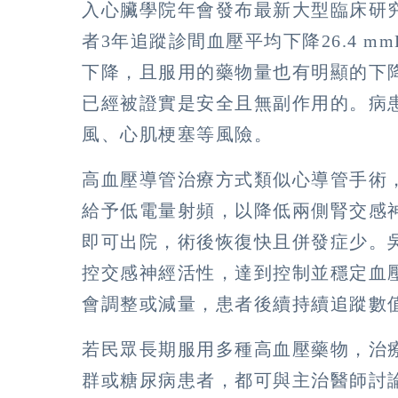
入心臟學院年會發布最新大型臨床研究
者3年追蹤診間血壓平均下降26.4 m
下降，且服用的藥物量也有明顯的下
已經被證實是安全且無副作用的。病
風、心肌梗塞等風險。
高血壓導管治療方式類似心導管手術
給予低電量射頻，以降低兩側腎交感
即可出院，術後恢復快且併發症少。
控交感神經活性，達到控制並穩定血
會調整或減量，患者後續持續追蹤數
若民眾長期服用多種高血壓藥物，治
群或糖尿病患者，都可與主治醫師討