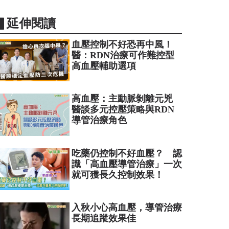
▋延伸閱讀
血壓控制不好恐再中風！
醫：RDN治療可作難控型
高血壓輔助選項
高血壓：主動脈剝離元兇
醫談多元控壓策略與RDN
導管治療角色
吃藥仍控制不好血壓？ 認
識「高血壓導管治療」一次
就可獲長久控制效果！
入秋小心高血壓，導管治療
長期追蹤效果佳