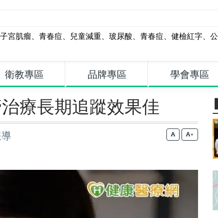
子宮肌瘤
、
青春痘
、
兒童減重
、
玻尿酸
、
青春痘
、
健檢紅字
、
公
衛教專區
品牌專區
學會專區
管治療長期追蹤效果佳
報導
+