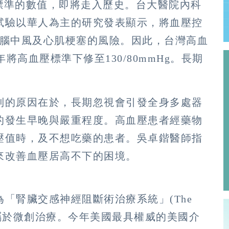
血壓標準的數值，即將走入歷史。台大醫院內科
試驗以華人為主的研究發表顯示，將血壓控
減少腦中風及心肌梗塞的風險。因此，台灣高血
將高血壓標準下修至130/80mmHg。長期
。
制的原因在於，長期忽視會引發全身多處器
的發生早晚與嚴重程度。高血壓患者經藥物
壓值時，及不想吃藥的患者。吳卓鍇醫師指
來改善血壓居高不下的困境。
「腎臟交感神經阻斷術治療系統」(The
m, RDN)，屬於微創治療。今年美國最具權威的美國介