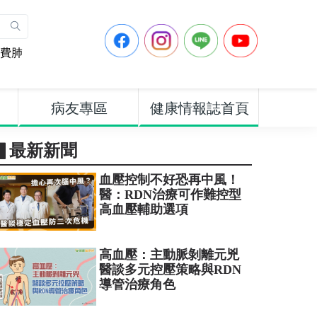
費肺
病友專區
健康情報誌首頁
▋最新新聞
血壓控制不好恐再中風！
醫：RDN治療可作難控型
高血壓輔助選項
高血壓：主動脈剝離元兇
醫談多元控壓策略與RDN
導管治療角色