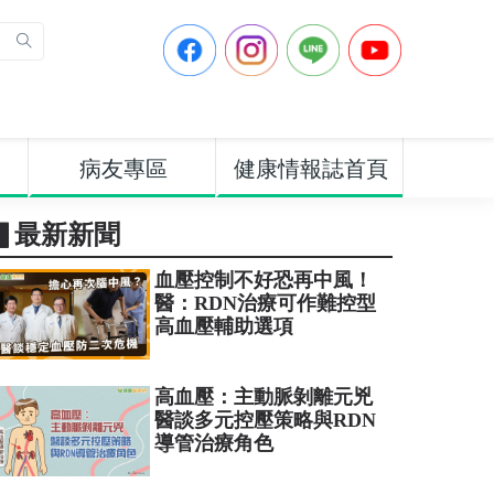
病友專區
健康情報誌首頁
▋最新新聞
血壓控制不好恐再中風！
醫：RDN治療可作難控型
高血壓輔助選項
高血壓：主動脈剝離元兇
醫談多元控壓策略與RDN
導管治療角色