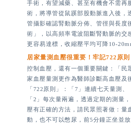
手術，有望減藥、甚至有機會不需再
術，將導管從鼠蹊部股動脈進入後，
管攝影確認腎動脈分佈、管徑與長度
術」，以高頻率電波阻斷腎動脈的交
更容易達標，收縮壓平均可降10-20
居家量測血壓很重要！牢記722原
控制血壓，還有一個重要關鍵：「民
家血壓量測更作為醫師診斷高血壓及
「722原則」：「7」連續七天量測
「2」每次量兩遍，透過定期的測量
壓有正確的方法，請民眾照著做：量
動，也不可以憋尿，前5分鐘正坐並