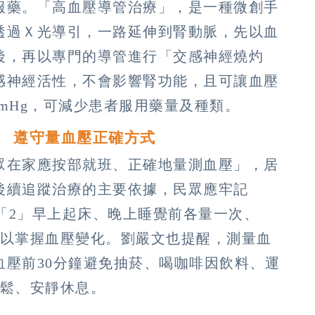
服藥。「高血壓導管治療」，是一種微創手
透過Ｘ光導引，一路延伸到腎動脈，先以血
後，再以專門的導管進行「交感神經燒灼
感神經活性，不會影響腎功能，且可讓血壓
mmHg，可減少患者服用藥量及種類。
則 遵守量血壓正確方式
眾在家應按部就班、正確地量測血壓」，居
後續追蹤治療的主要依據，民眾應牢記
、「2」早上起床、晚上睡覺前各量一次、
，以掌握血壓變化。劉嚴文也提醒，測量血
血壓前30分鐘避免抽菸、喝咖啡因飲料、運
放鬆、安靜休息。