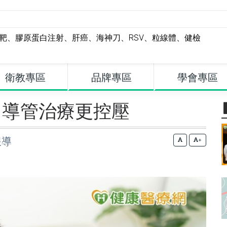
標靶
、
膠原蛋白注射
、
肝癌
、
海神刀
、
RSV
、
粒線體
、
健檢
衛教專區
品牌專區
學會專區
？導管治療更控壓
報導
+