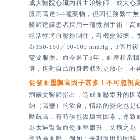
成大醫院心臟內科主治醫師、成大心
服用高達3-4種藥物，但因任務繁忙
醫師建議患者採用一種微創手術「高
經活性將血壓控制住，有機會減藥，手
為150-160／90-100 mmHg，3個
需要服藥。而今過了3年，血壓相當
儕，也對自己的身體狀況更放心，不
促發血壓飆高因子甚多！不可忽視
劉嚴文醫師指出，造成血壓攀升的因
鈉（高鹽）的飲食，情緒的變化也是
壓飆高，有時候也因環境因素，導致
為太過緊張而使血壓攀升，又稱之為
導致高血壓，例如：長期服用類固醇