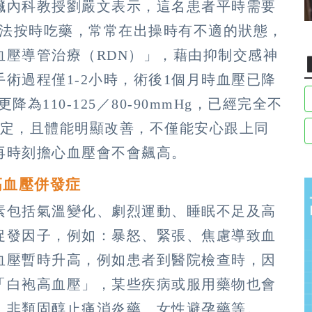
臟內科教授劉嚴文表示，這名患者平時需要
無法按時吃藥，常常在出操時有不適的狀態，
血壓導管治療（RDN）」，藉由抑制交感神
術過程僅1-2小時，術後1個月時血壓已降
月後更降為110-125／80-90mmHg，已經完全不
穩定，且體能明顯改善，不僅能安心跟上同
再時刻擔心血壓會不會飆高。
高血壓併發症
素包括氣溫變化、劇烈運動、睡眠不足及高
促發因子，例如：暴怒、緊張、焦慮導致血
血壓暫時升高，例如患者到醫院檢查時，因
「白袍高血壓」，某些疾病或服用藥物也會
、非類固醇止痛消炎藥、女性避孕藥等。