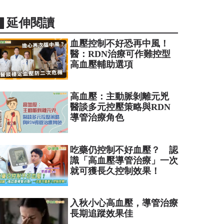
▋延伸閱讀
血壓控制不好恐再中風！
醫：RDN治療可作難控型
高血壓輔助選項
高血壓：主動脈剝離元兇
醫談多元控壓策略與RDN
導管治療角色
吃藥仍控制不好血壓？ 認
識「高血壓導管治療」一次
就可獲長久控制效果！
入秋小心高血壓，導管治療
長期追蹤效果佳