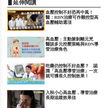
▋延伸閱讀
血壓控制不好恐再中風！
醫：RDN治療可作難控型高
血壓輔助選項
高血壓：主動脈剝離元兇
醫談多元控壓策略與RDN導
管治療角色
吃藥仍控制不好血壓？ 認
識「高血壓導管治療」一次
就可獲長久控制效果！
入秋小心高血壓，導管治療
長期追蹤效果佳