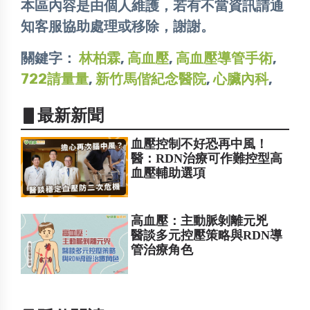
本區內容是由個人維護，若有不當資訊請通
知客服協助處理或移除，謝謝。
關鍵字：
林柏霖
,
高血壓
,
高血壓導管手術
,
722請量量
,
新竹馬偕紀念醫院
,
心臟內科
,
▋最新新聞
血壓控制不好恐再中風！
醫：RDN治療可作難控型高
血壓輔助選項
高血壓：主動脈剝離元兇
醫談多元控壓策略與RDN導
管治療角色