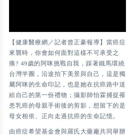
【健康醫療網／記者曾正豪報導】當癌症
來襲時，你會如何面對這樣不可承受之
痛? 49歲的阿咪挑戰自我，踩著鐵馬環繞
台灣半圈，沿途拍下美景與自己，這是獨
屬阿咪的生命印記，也是她在抗癌路中送
給自己的第一份禮物；攝影師怡霖捕捉罹
患乳癌的母親手術後的剪影，想留下的是
母女相依、正向走過抗癌的生命記憶。
由癌症希望基金會與羅氏大藥廠共同舉辦