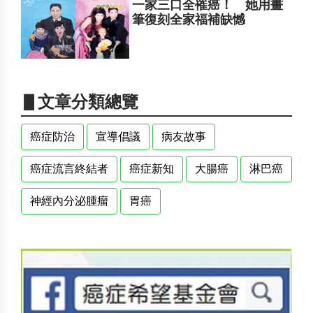
一家三口全罹癌！ 她用畫
筆復刻全家福補缺憾
▋文章分類總覽
癌症防治
宣導倡議
病友故事
癌症流言終結者
癌症新知
大腸癌
淋巴癌
神經內分泌腫瘤
胃癌