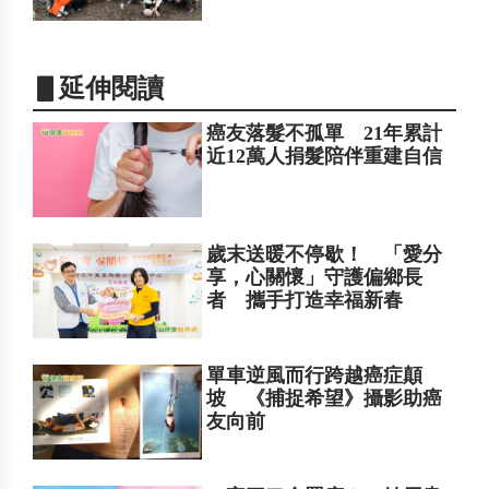
▋延伸閱讀
癌友落髮不孤單 21年累計
近12萬人捐髮陪伴重建自信
歲末送暖不停歇！ 「愛分
享，心關懷」守護偏鄉長
者 攜手打造幸福新春
單車逆風而行跨越癌症顛
坡 《捕捉希望》攝影助癌
友向前