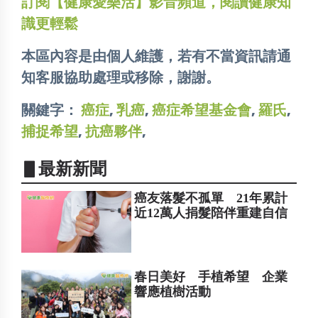
訂閱【健康愛樂活】影音頻道，閱讀健康知
識更輕鬆
本區內容是由個人維護，若有不當資訊請通
知客服協助處理或移除，謝謝。
關鍵字：
癌症
,
乳癌
,
癌症希望基金會
,
羅氏
,
捕捉希望
,
抗癌夥伴
,
▋最新新聞
癌友落髮不孤單 21年累計
近12萬人捐髮陪伴重建自信
春日美好 手植希望 企業
響應植樹活動