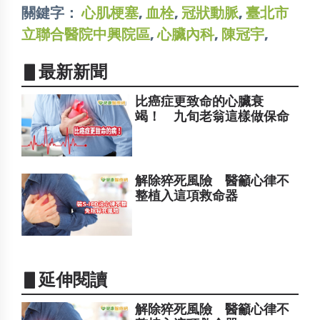
關鍵字：
心肌梗塞
,
血栓
,
冠狀動脈
,
臺北市
立聯合醫院中興院區
,
心臟內科
,
陳冠宇
,
▋最新新聞
比癌症更致命的心臟衰
竭！ 九旬老翁這樣做保命
解除猝死風險 醫籲心律不
整植入這項救命器
▋延伸閱讀
解除猝死風險 醫籲心律不