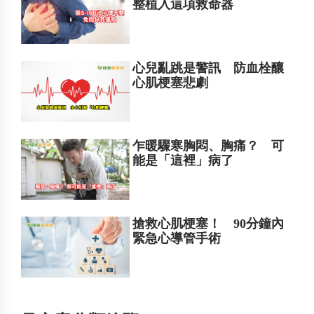
整植入這項救命器
心兒亂跳是警訊 防血栓釀
心肌梗塞悲劇
乍暖驟寒胸悶、胸痛？ 可
能是「這裡」病了
搶救心肌梗塞！ 90分鐘內
緊急心導管手術