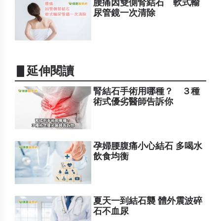
腰痛因雙側腎結石 軟式輸
尿管鏡一次清除
▋延伸閱讀
腎結石手術用哪種？ ３種
術式優劣醫師告訴你
孕婦腰腹痛小心結石 多喝水
飲食均衡
夏天一到結石襲 體外震波碎
石不血尿