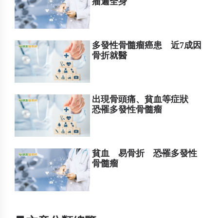
瘤遍全身
多發性骨髓瘤癌患 近7成因
骨折就醫
出現骨頭痛、貧血等症狀
恐罹多發性骨髓瘤
貧血 易骨折 恐罹多發性
骨髓瘤