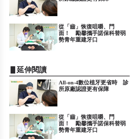
從「齒」恢復咀嚼、門
面！ 勵馨攜手諾保科替弱
勢青年重建牙口
▋延伸閱讀
All-on-4數位植牙更省時 診
所原廠認證更有保障
從「齒」恢復咀嚼、門
面！ 勵馨攜手諾保科替弱
勢青年重建牙口