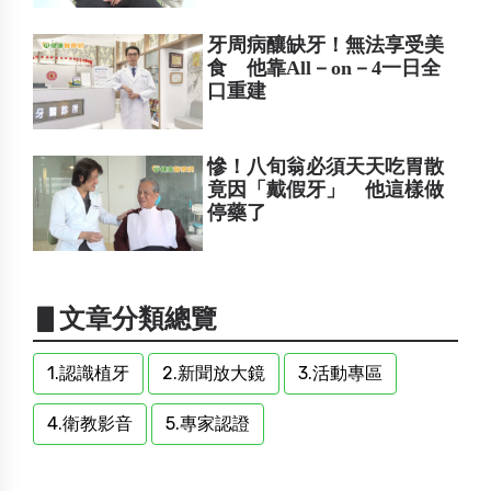
牙周病釀缺牙！無法享受美
食 他靠All－on－4一日全
口重建
慘！八旬翁必須天天吃胃散
竟因「戴假牙」 他這樣做
停藥了
▋文章分類總覽
1.認識植牙
2.新聞放大鏡
3.活動專區
4.衛教影音
5.專家認證