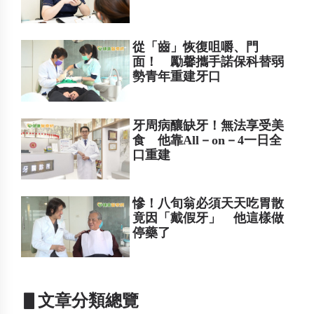
從「齒」恢復咀嚼、門
面！ 勵馨攜手諾保科替弱
勢青年重建牙口
牙周病釀缺牙！無法享受美
食 他靠All－on－4一日全
口重建
慘！八旬翁必須天天吃胃散
竟因「戴假牙」 他這樣做
停藥了
▋文章分類總覽