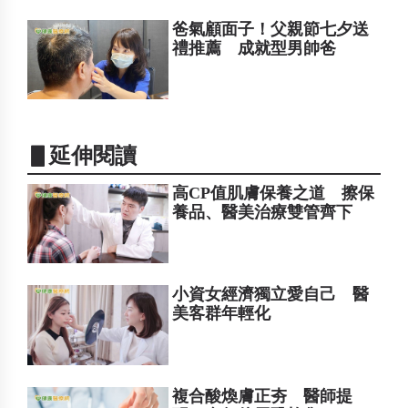
爸氣顧面子！父親節七夕送
禮推薦 成就型男帥爸
▋延伸閱讀
高CP值肌膚保養之道 擦保
養品、醫美治療雙管齊下
小資女經濟獨立愛自己 醫
美客群年輕化
複合酸煥膚正夯 醫師提