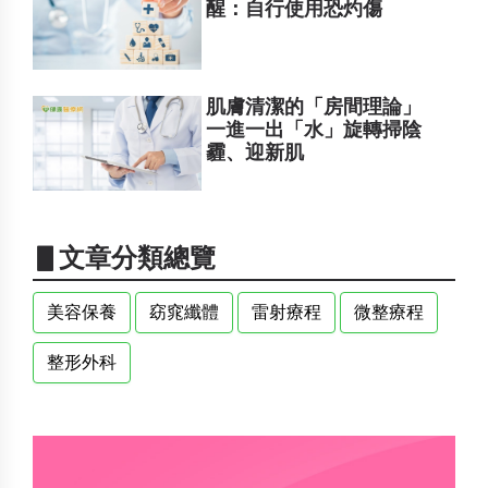
醒：自行使用恐灼傷
肌膚清潔的「房間理論」
一進一出「水」旋轉掃陰
霾、迎新肌
▋文章分類總覽
美容保養
窈窕纖體
雷射療程
微整療程
整形外科