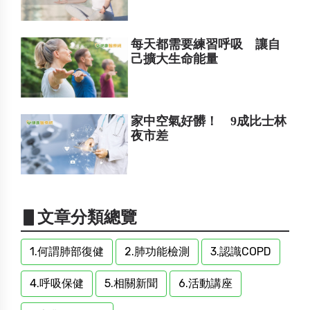
每天都需要練習呼吸 讓自
己擴大生命能量
家中空氣好髒！ 9成比士林
夜市差
▋文章分類總覽
1.何謂肺部復健
2.肺功能檢測
3.認識COPD
4.呼吸保健
5.相關新聞
6.活動講座